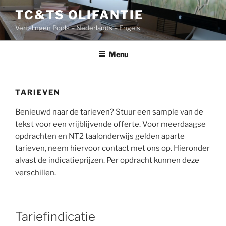
Skip
TC&TS OLIFANTIE
to
Vertalingen Pools – Nederlands – Engels
content
Menu
TARIEVEN
Benieuwd naar de tarieven? Stuur een sample van de
tekst voor een vrijblijvende offerte. Voor meerdaagse
opdrachten en NT2 taalonderwijs gelden aparte
tarieven, neem hiervoor contact met ons op. Hieronder
alvast de indicatieprijzen. Per opdracht kunnen deze
verschillen.
Tariefindicatie