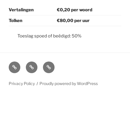
Vertalingen
€0,20 per woord
Tolken
€80,00 per uur
Toeslag spoed of beëdigd: 50%
Nederlands
Bureau
Stichting
Genootschap
Wet
Literatura
Tolken
Beëdigde
Privacy Policy
Proudly powered by WordPress
en
Tolken
Vertalers
en
Vertalers