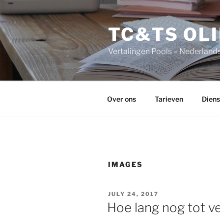
Skip
to
TC&TS OLI
content
Vertalingen Pools – Nederlands
Over ons
Tarieven
Diens
IMAGES
POSTED
JULY 24, 2017
ON
Hoe lang nog tot ve