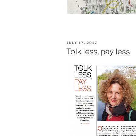
POSTED
JULY 17, 2017
ON
Tolk less, pay less