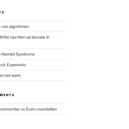
TS
jd van algoritmen
Witte nachten op bezoek in
e Hamlet Syndrome
avic Esperanto
an het werk
MMENTS
Commenter
on
Even voorstellen